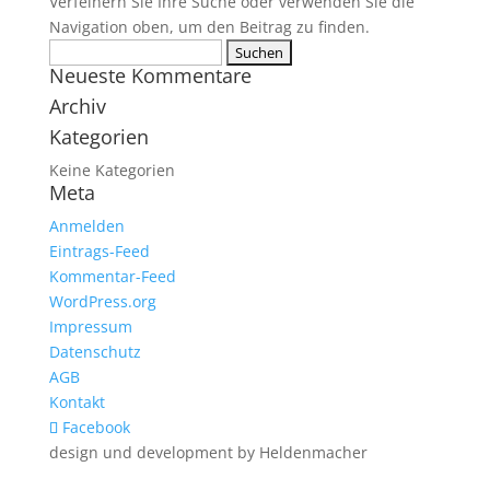
Verfeinern Sie Ihre Suche oder verwenden Sie die
Navigation oben, um den Beitrag zu finden.
Suchen
Neueste Kommentare
nach:
Archiv
Kategorien
Keine Kategorien
Meta
Anmelden
Eintrags-Feed
Kommentar-Feed
WordPress.org
Impressum
Datenschutz
AGB
Kontakt
Facebook
design und development by Heldenmacher